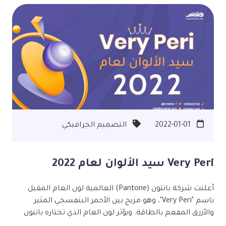
المستويات فهمها. اختر ألوانًا مريحة وصحية بالاعتماد على
تأثير الألوان حسب علم النفس والعواطف البشرية. هل تبحث
عن مصمم شعارات محترف؟ شركة #منتشر لتقنية
المعلومات، خبراء في كافة أنواع التصميم من الصفر حتى
النجاح.
2022-01-01
التصميم الجرافيكي
Very Peri سيد الألوان لعام 2022
أعلنت شركة بانتون (Pantone) العالمية لون العام المقبل
باسم "Very Peri"، وهو مزيج بين الأحمر البنفسجي المثير
والأزرق المفعم بالطاقة. ويؤثر لون العام الذي تختاره بانتون
منذ 23 سنة، في مختلف الأوساط: مثل/ صناعة الأفلام، الأزياء،