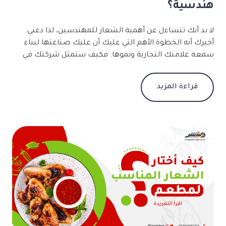
هندسية؟
لا بد أنك تتساءل عن أهمية الشعار للمهندسين، لذا دعني
أخبرك أنه الخطوة الأهم التي عليك أن عليك صناعتها لبناء
سمعة علامتك التجارية ونموها. فكيف ستمثل شركتك في
المؤتمرات والمسابقات المعماري دون رمز يمثلك؟ كما أن
الموظفون يفتخرون في العمل لدى شركة ذات علامة تجارية
قراءة المزيد
احترافية. والأهم أن تصميم الشعار المتميز يظهر للعملاء
احترافية شركتك وأمان وجمال المباني التي تصممها. احرص
على اختيار شعار يعكس القيمة التي تميزها وليس نمطيًا. ما
هو الشعار المناسب للمهندسين؟ الشعار المجرد: يظهر أنك
تفكر خارج الصندوق. الشعار الرمزي: مثل ناقلات المباني أو
المنازل. شعار اسم العلامة التجارية: يذكر المشاهد باسم
العلامة التجارية بسهولة. هل تريد شعارًا قويًا مثل الأبنية التي
تصممها؟ من منتشر اطلب شعارك الهندسي الخاص.