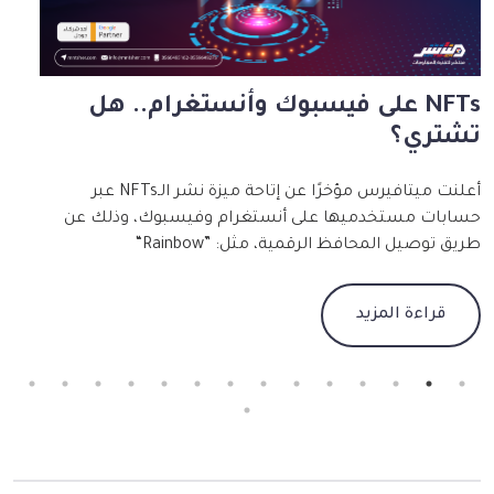
لم
NFTs على فيسبوك وأنستغرام.. هل
تشتري؟
يت
لل
أعلنت ميتافيرس مؤخرًا عن إتاحة ميزة نشر الـNFTs عبر
حسابات مستخدميها على أنستغرام وفيسبوك، وذلك عن
طريق توصيل المحافظ الرقمية، مثل: ”Rainbow“
و“MetaMask“ و“Trust Wallet“ بحساب المستخدم على
الشبكتين. وقد انطلقت الميزة للاستخدام بمئة دولة في
قر
قراءة المزيد
إفريقيا وآسيا والشرق الأوسط والمحيط الهادئ وأمريكا، وذلك
بهدف بناء سوق فنون رقمية لبيع وشراء الرموز غير القابلة
أس
للاستبدال. وصرح مارك زوكربيرج إن ميتا تعمل أيضًا على
تفعيل 3D NFT في قصص الأنستغرام باستخدام منصة
ال
برمجية خاصة اسمها Spark AR. يذكر أن في عام 2021، بيع
في
عمل فني رقمي للفنان مايك وينكلمان على شكل NFT مقابل
وا
69.3 مليون دولار أمريكي، فيما بيعت أول تغريدة لمؤسس
اخ