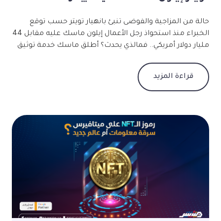
حالة من المزاجية والفوضى تنبئ بانهيار تويتر حسب توقع
الخبراء منذ استحواذ رجل الأعمال إيلون ماسك عليه مقابل 44
مليار دولار أمريكي.. فمالذي يحدث؟ أطلق ماسك خدمة توثيق
الحسابات في 9 نوفمبر مقابل 19.99 دولارًا شهريًا، ثم خفضها
إلى 8 دولارات بعد نقاش مع الكاتب ستيفن كينج عبر
قراءة المزيد
التغريدات، وقد أدى إتاحة الخدمة للجميع لمشاكل لا حصر لها
من انتحال شخصيات حكومية ومشاهير وشركات، وذلك رغم
عن تحذير فريق الثقة والأمان في تويتر لمالكها الجديد من
العواقب والأضرار المحتملة. وقد أقرّ ماسك بأن تويتر شهد
انخفاضًا هائلًا في الإيرادات بسبب انسحاب المعلنين، فقد
أوقفت شركات مثل: فولكس فاجن، وفايزر، وأودي حملاتها
الإعلانية مؤقتًا، كما نصحت شركات الإعلان الكبيرة عملاءها
بالقيام بالشيء نفسه لحين استقرار تويتر وإدارته الحالية لم
تتوقف التغييرات في إدارة تويتر فحسب مصادر: أقال ماسك
عددًا من المديرين التنفيذيين الرئيسيين في الشركة وفصل
4400 موظف من أصل 5500 بدون سابق إنذار؛ ما سيؤدي
لخلل في الخدمات الأساسية لتشغيل الموقع ما لم تظهر