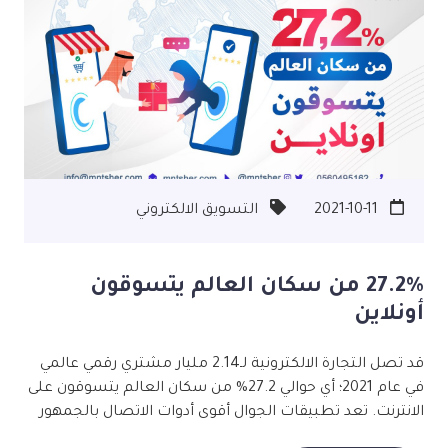
سبقت إلى تغيير اسمها نحو "غوغل ألفابيت" عام 2015؛ لكنها
لم تحظى بهذه الضجة حينها. #تسويق #جوجل #قوقل
#التسويق_الالكتروني #تسويق_تجاري #تسويق_الكتروني
#تجارة_الكترونية #جوجل_ادز #حملات_تسويقية #تسويق_اونلاين
#شركات_تسويق #خطة_تسويق #استشارات_تسويقية
#شركة_تسويق #خطة_تسويقية #شركات_تسويق_الكتروني
2021-10-11
التسويق الالكتروني
27.2% من سكان العالم يتسوقون
أونلاين
قد تصل التجارة الالكترونية لـ2.14 مليار مشتري رقمي عالمي
في عام 2021؛ أي حوالي 27.2% من سكان العالم يتسوقون على
الانترنت. تعد تطبيقات الجوال أقوى أدوات الاتصال بالجمهور
المستهدف، لأن كل شخص بالغ في العالم يمتلك هاتفًا ذكيًا.