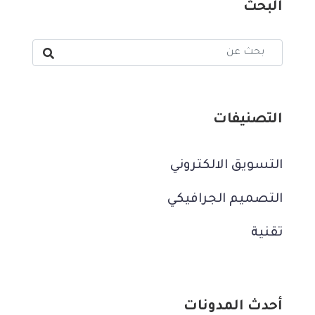
البحث
تويتر بسعر 2.9 مليون دولار وصارت ملك مشتريها. وعلى
الرغم من الترحيب الكبير بالميزة الجديدة؛ إلا أن بعض
المستخدمين عبروا عن مخاوفهم من التعرض للاحتيال
والسرقة عند ربط أصولهم الرقمية بهويتهم علنًا، إضافة
لتتبع محافظهم الرقمية عند ربطها بحساباتهم على منصات
التواصل الاجتماعي، خاصة أن ميتا لم تكشف عن أي
استراتيجيات واضحة لحماية معلومات مستخدميها، غير أنها
التصنيفات
أشارت في تصريح: “يمكن للأشخاص استخدام أدواتنا للحفاظ
على حساباتهم آمنة والإبلاغ عن المقتنيات الرقمية التي
التسويق الالكتروني
تتعارض مع إرشادات مجتمعنا”. رمز الـNFT يعني الرمزغير
القابل للمحاكاة أو الاستبدال على عكس العملات المشفرة
التصميم الجرافيكي
مثل: بيتكوين وإيثيروم، وهو يمثل سند ملكية لمنتجات في
العالم الافتراضي، مثل: التصاميم، والملابس، والشقق
تقنية
السكنية، والقطع الفنية التي يمكن امتلاك بياناتها وتسجيلها
في البلوكتشين، أما البلوكتشين فهي تقنية تسمح لأي جهة
بنقل أصول إلى جهة أخرى بأمان دون وسيط. هل تعتقد أن
NFT على فيسبوك وأنستغرام سرقة معلومات ام عالم جديد؟
أحدث المدونات