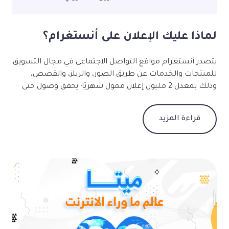
لماذا عليك الإعلان على أنستغرام؟
يتصدر أنستغرام مواقع التواصل الاجتماعي في مجال التسويق
للمنتجات والخدمات عن طريق الصور، والريلز، والقصص،
وذلك بمعدل 2 مليون إعلان ممول شهريًا؛ يحقق وصول حتى
1.2 مليار مستخدم. يتميز أنستغرام عن غيره من مواقع
التواصل الاجتماعي بأمرين: 1- تنوع الفئات المستهدفة: يوجد
قراءة المزيد
على أنسغرام 1 مليار مستخدم، منهم 80% مستعدون لاتخاذ
قرار اقتناء منتج أو طلب خدمة بسبب الإعلانات الممولة التي
تظهر لهم. 2- الهوية البصرية الظاهرة: يتخذ أنستغرام
أسلوب السرد في جذب العملاء؛ وذلك عن طريق التصاميم
التي تعكس هوية العلامة التجارية وتميزها. 3- التحكم في
الميزانية: يتيح نظام الإعلان على أنستغرام القدرة على التحكم
في النفقات وطرق صرفها بدقة وحسب إحصائيات تفصيلية
واضحة. إرشادات بسيطة تساعدك على إعداد إعلان ناجح:
اختيار نوع المنشور: صورة، أم فيديو، أم قصة. تصميم يعكس