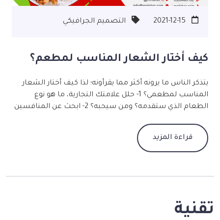
2021-12-15
التصميم الجرافيكي
كيف أختار الشعار المناسب لمطعم؟
يتذكر الناس ما يرونه أكثر مما يقرأونه؛ لذا كيف أختار الشعار
المناسب لمطعمي؟ 1- حلل علامتك التجارية، ما هو نوع
الطعام الذي ستقدمه؟ ومن سيحبه؟ 2- ابحث عن المنافسين
المحتملين. 3- اختر الشعار الأقرب وبيّن التعديلات المناسبة
ليكون مثاليًا. 4- اعرضه على رواد مطعمك واحصل على
قراءة المزيد
التقييمات. ما شكل الشعار المناسب للمطعم؟ 1- رسومي
يمثل وجه العلامة التجارية، للمطاعم العائلية أو الوجبات
السريعة. 2- Wordmark أو lettermark يشتهر اللونان الأحمر
والأخضر في قطاع المطاعم، فاللون الأخضر يرتبط بالطبيعة
لذا يستخدم للمطاعم التي تقدم الوجبات الصحية. أما اللون
الأحمر فيحفز الشهية ويلفت الانتباه. هل لديك مطعم وتبحث
تقنية
عن مصمم شعارات؟ سواء كان لديك شعار مطعم أم لا، فقد