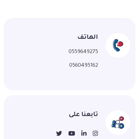
الهاتف
0559649275
0560495162
تابعنا على