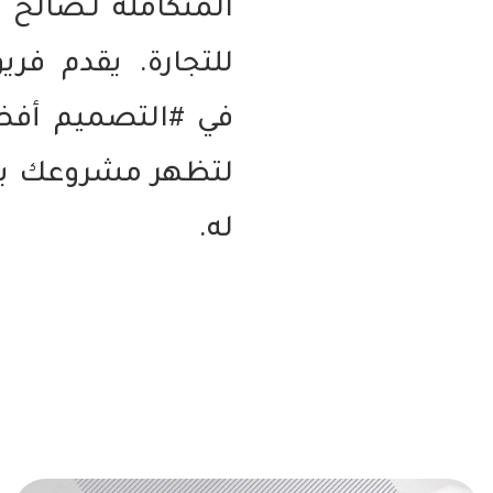
المتكاملة لـصالح 
للتجارة. يقدم فر
في #التصميم أفضل
لتظهر مشروعك بوض
له.