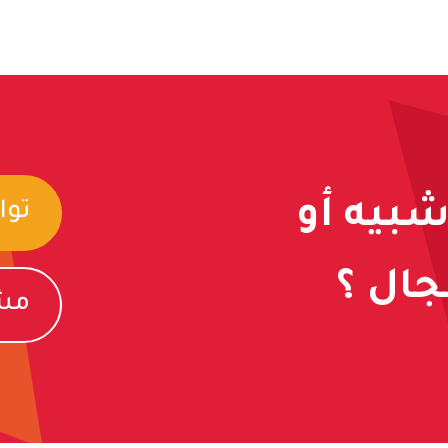
شبيه أو
توا
ال ؟
مشا