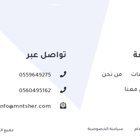
ة
تواصل عبر
ات
من نحن
0559649275
معنا
0560495162
info@mntsher.com
ام
سياسة الخصوصية
جميع ال