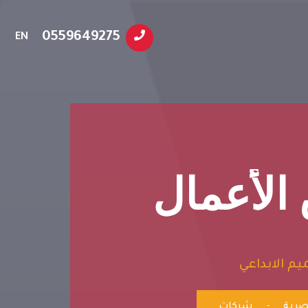
0559649275
EN
لأعمال
م الابداعي
صرية
-
شركات