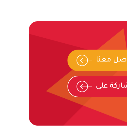
صل معنا
ركة على