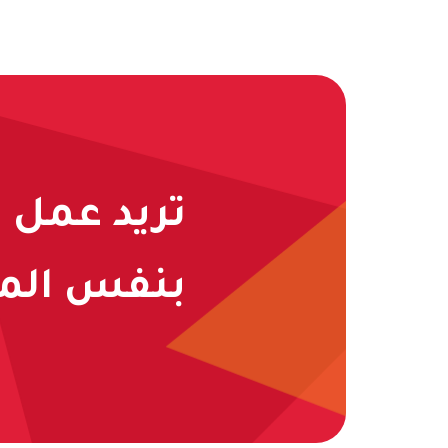
تريد عمل 
بنفس المج