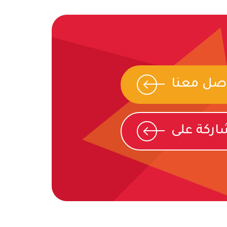
صل معنا
ركة على