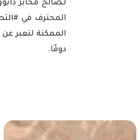
لـصالح مخابز دابو
المحترف في #التص
الممكنة لتعبر عن
دومًا.