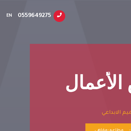
0559649275
EN
لأعمال
م الابداعي
-
مطاعم-مقاهي