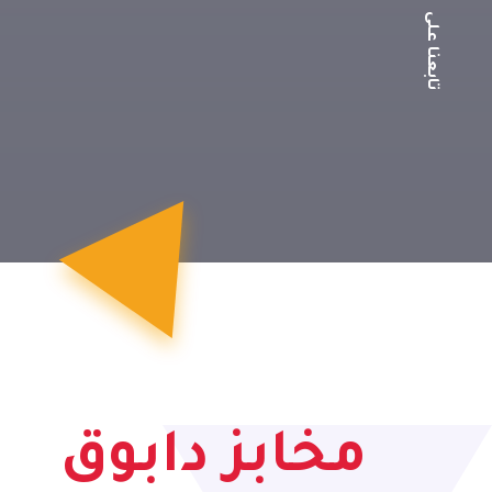
تابعنا على
مخابز دابوق