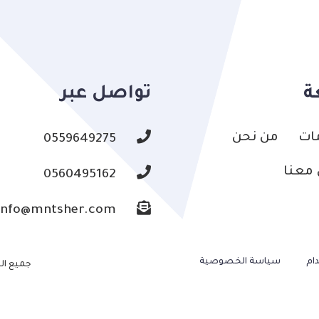
ة
تواصل عبر
ات
من نحن
0559649275
معنا
0560495162
info@mntsher.com
ام
سياسة الخصوصية
جميع ال