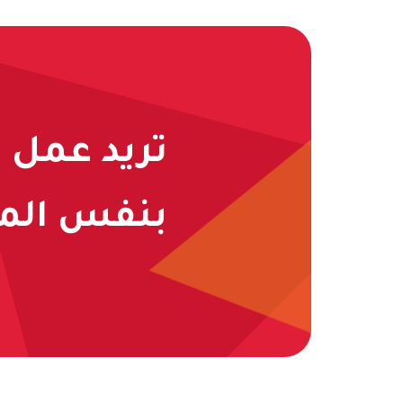
تريد عمل 
بنفس المج