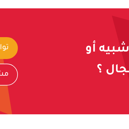
شبيه أو
توا
ال ؟
مشا