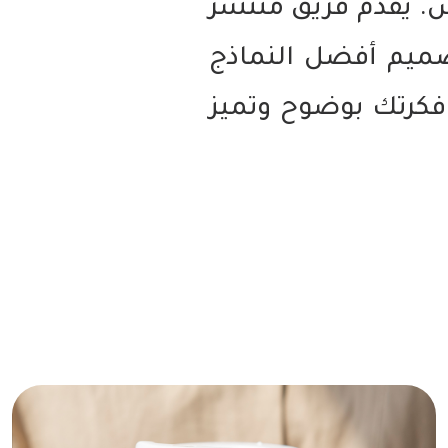
س. يقدم فريق منتشر
ميم أفضل النماذج
 فكرتك بوضوح وتميز