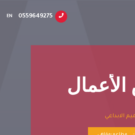
0559649275
EN
لأعمال
م الابداعي
-
مطاعم-مقاهي