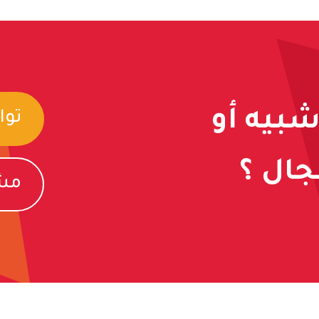
شبيه أو
توا
ال ؟
مشا