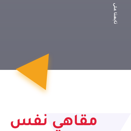
تابعنا على
مقاهي نَفَس