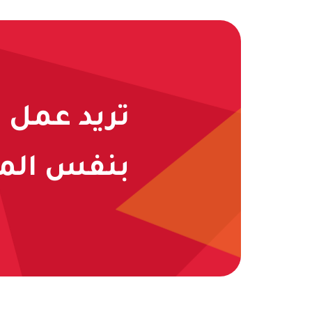
تريد عمل 
بنفس المج