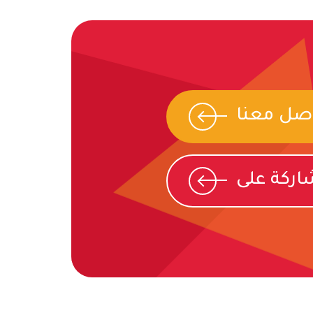
صل معنا
ركة على