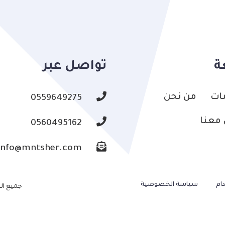
ة
تواصل عبر
ات
من نحن
0559649275
معنا
0560495162
info@mntsher.com
ام
سياسة الخصوصية
جميع ال