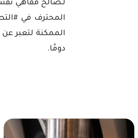
لـصالح مقاهي نَفَ
المحترف في #التص
الممكنة لتعبر عن
دومًا.