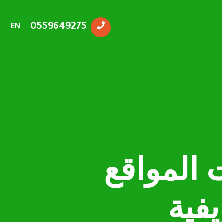
0559649275
EN
 المواقع
يفية