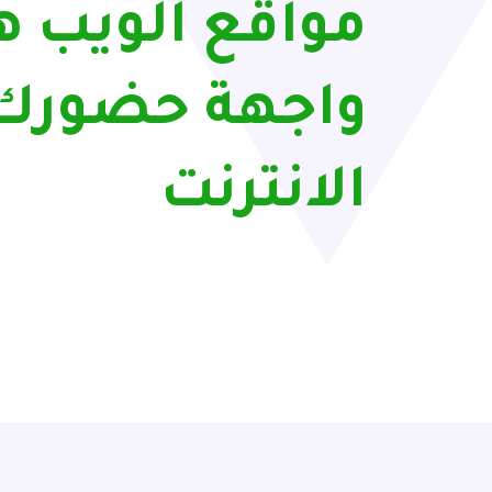
مواقع الويب ه
واجهة حضورك 
الانترنت