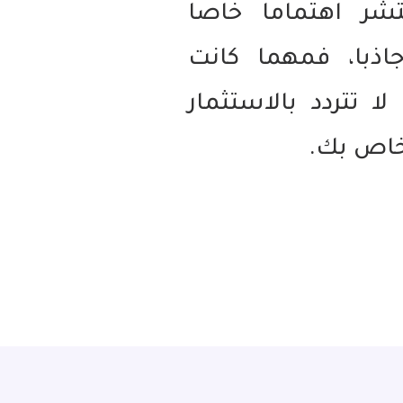
شر اهتماما خاصا
جاذبا، فمهما كانت
ا تتردد بالاستثمار
خاص بك.